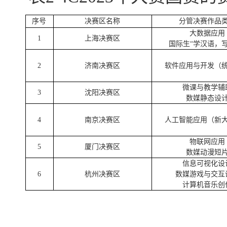
序号
决赛区名称
分管决赛作品
大数据应用
1
上海决赛区
国际生“学汉语，写
2
济南决赛区
软件应用与开发（
微课与教学辅
3
沈阳决赛区
数媒静态设
4
南京决赛区
人工智能应用（新
物联网应用
5
厦门决赛区
数媒动漫短
信息可视化设
6
杭州决赛区
数媒游戏与交互
计算机音乐创