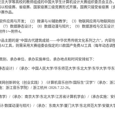
旦大学等高校的教师组成的中国大学生计算机设计大赛组织委员会主办，参
赛以校级赛、省级赛、国家级赛三级竞赛形式开展，国赛只接受省级赛（
参赛作品。
1）软件应用与开发；（2）微课与AI辅助教学；（3）物联网应用与物联网
（7）数媒静态设计；（8）数媒动漫与短片；（9）数媒游戏与交互设计；
附件1～附件4。
大类作品主题的是“中国古代建筑成就——中华优秀传统文化系列之六”，内
AI工具，则需采用大赛组委会指定的15款国产免费AI工具（每年动态调整
品类别、承办单位、承办实施单位、承办地点和时间安排如下：
静态设计）/（承办：中国人民大学/华东师范大学/东北大学/东华大学/华
联网创新转化（创业实践）） /计算机音乐创作/国际生“汉学”/（承办：浙
音乐学院）/ 浙江杭州 /2026.7.22-26。
学）/（承办：南京大学/东北大学/江苏省计算机学会）/（承办实施：安徽大学）/
设计/数媒动漫与短片）/（承办：东南大学/厦门大学/东北师范大学/安徽大