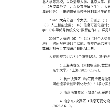
北大学等高校，以及清华大学、北京大学、复
生（含港澳台学生，以及来华留学生）。大
澳赛区等）上推的普通高校全日制本科生的
2026年大赛分设11个大类，分别是（
（5）人工智能应用；（6）信息可视化设计；
学”（“中华优秀传统文化”数智创作）。详见
2026年大赛的（6）至（11）共6个
塔），时间限在1911年以前。参赛作品若使用
或采用拥有自主知识产权的AI工具
。
大赛国赛共组合为6个决赛现场。其作
1.上海决赛区（大数据应用/数媒
东华大学）/ 上海 /2026.7.17-21。
2. 杭州决赛区（物联网应用与物
国创造学会创新转化分会）/（承办实施：浙江
3. 南京南决赛区（微课与AI辅助教
4. 南京东2决赛区（信息可视化
/2026.8.6-10。